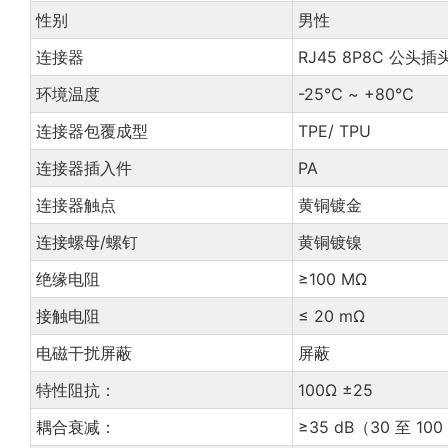
性别
男性
连接器
RJ45 8P8C 公头插
环境温度
-25℃ ~ +80℃
连接器包覆成型
TPE/ TPU
连接器插入件
PA
连接器触点
黄铜镀金
连接螺母/螺钉
黄铜镀镍
绝缘电阻
≥100 MΩ
接触电阻
≤ 20 mΩ
电磁干扰屏蔽
屏蔽
特性阻抗：
100Ω ±25
耦合衰减：
≥35 dB（30 至 1