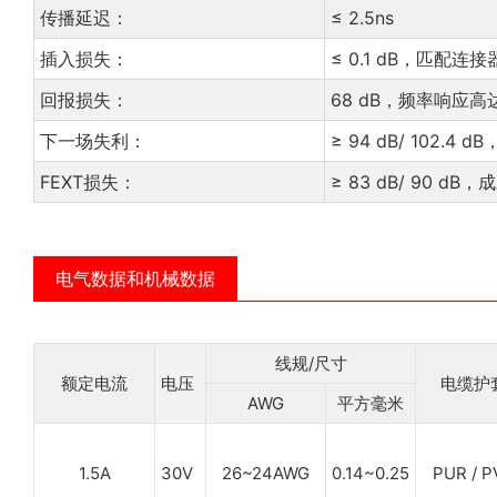
传播延迟：
≤ 2.5ns
插入损失：
≤ 0.1 dB，匹配连接
回报损失：
68 dB，频率响应高达
下一场失利：
≥ 94 dB/ 102.
FEXT损失：
≥ 83 dB/ 90 
电气数据和机械数据
线规/尺寸
额定电流
电压
电缆护
AWG
平方毫米
1.5A
30V
26~24AWG
0.14~0.25
PUR / P