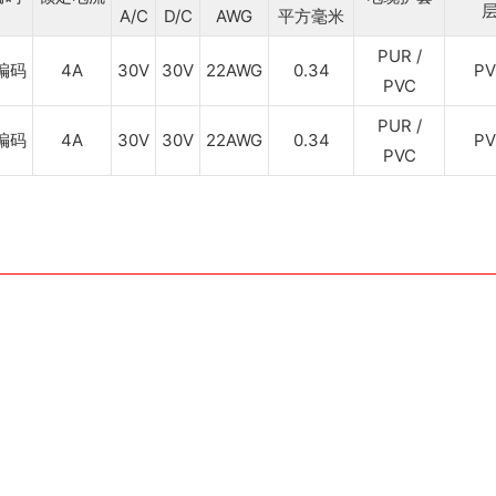
A/C
D/C
AWG
平方毫米
PUR /
编码
4A
30V
30V
22AWG
0.34
PV
PVC
PUR /
编码
4A
30V
30V
22AWG
0.34
PV
PVC