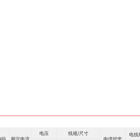
电压
线规/尺寸
电线
编码
额定电流
电缆护套