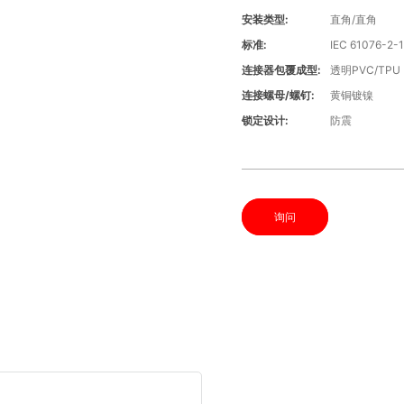
安装类型:
直角/直角
标准:
IEC 61076-2-
连接器包覆成型:
透明PVC/TPU
连接螺母/螺钉:
黄铜镀镍
锁定设计:
防震
询问