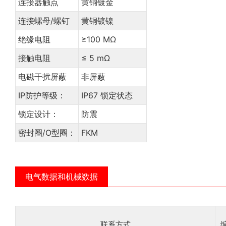
连接器触点
黄铜镀金
连接螺母/螺钉
黄铜镀镍
绝缘电阻
≥100 MΩ
接触电阻
≤ 5 mΩ
电磁干扰屏蔽
非屏蔽
IP防护等级：
IP67 锁定状态
锁定设计：
防震
密封圈/O型圈：
FKM
电气数据和机械数据
联系方式