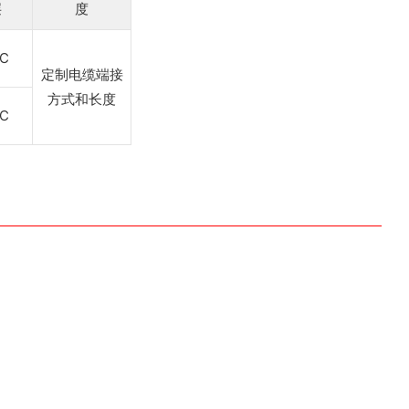
层
度
C
定制电缆端接
方式和长度
C