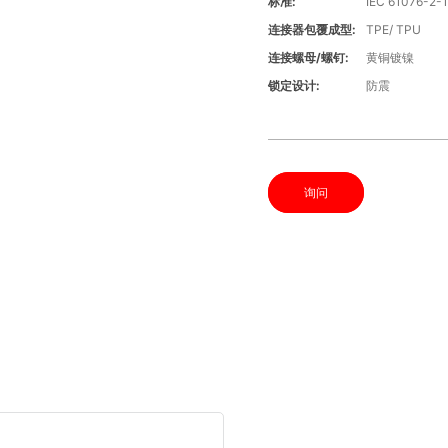
标准:
IEC 61076-2-
连接器包覆成型:
TPE/ TPU
连接螺母/螺钉:
黄铜镀镍
锁定设计:
防震
询问