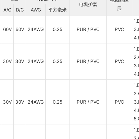
电缆护套
层
A/C
D/C
AWG
平方毫米
1
60V
60V
24AWG
0.25
PUR / PVC
PVC
3
4
1
2
30V
30V
24AWG
0.25
PUR / PVC
PVC
3
4
1
2
30V
30V
24AWG
0.25
PUR / PVC
PVC
3
4
5
1
2