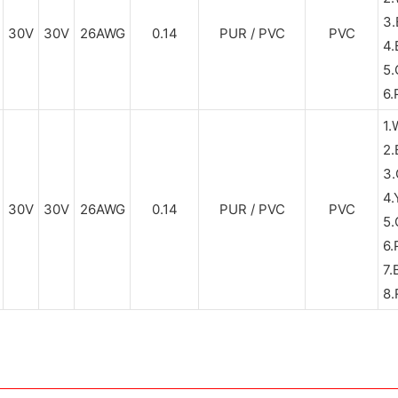
3
30V
30V
26AWG
0.14
PUR / PVC
PVC
4
5
6
1
2
3
4
30V
30V
26AWG
0.14
PUR / PVC
PVC
5
6
7
8