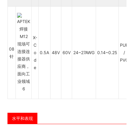
X-
C
PUR
08
o
0.5A
48V
60V
24~27AWG
0.14~0.25
/
H
针
d
PVC
e
水平和表现