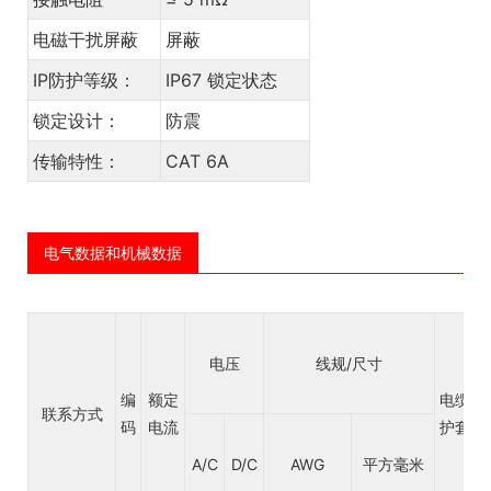
电磁干扰屏蔽
屏蔽
IP防护等级：
IP67 锁定状态
锁定设计：
防震
传输特性：
CAT 6A
电气数据和机械数据
电压
线规/尺寸
编
额定
电缆
联系方式
码
电流
护套
A/C
D/C
AWG
平方毫米