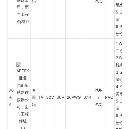
码
PVC
黑色
5.GY
灰
6.PK
粉色
1.WH
白色
2.BN
棕色
3.GN
绿色
4.YL
08
A
PUR
黄色
别
编
1A
30V
30V
26AWG
0.14
/
PVC
5.GY
针
码
PVC
灰
6.PK
粉色