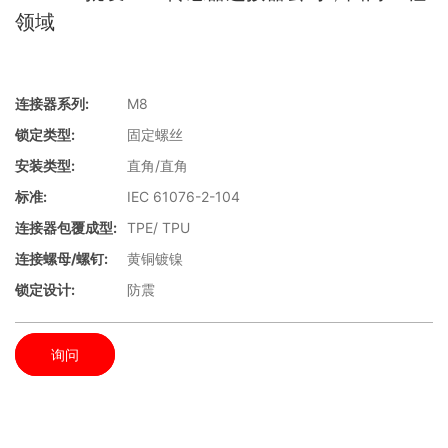
领域
连接器系列:
M8
锁定类型:
固定螺丝
安装类型:
直角/直角
标准:
IEC 61076-2-104
连接器包覆成型:
TPE/ TPU
连接螺母/螺钉:
黄铜镀镍
锁定设计:
防震
询问