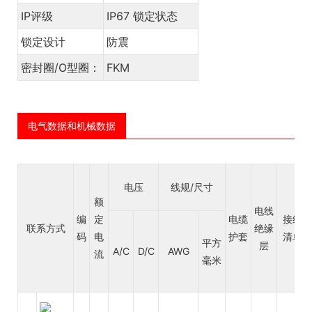
IP评级
IP67 锁定状态
锁定设计
防震
密封圈/O型圈：
FKM
电气数据和机械数据
电压
线规/尺寸
额
电线
编
定
电缆
接线
联系方式
绝缘
码
电
护套
清单
平方
层
A/C
D/C
AWG
流
毫米