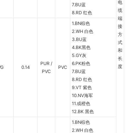
电
7.BU蓝
缆
8.RD 红色
端
1.BN棕色
接
2.WH 白色
方
3.BU蓝
式
4.BK黑色
和
5.GY灰
长
PUR /
6.PK粉色
度
WG
0.14
PVC
PVC
7.BU蓝
8.RD 红色
9.VT 紫色
10.NV海军
11.或橙色
12.BK 黑色
1.BN棕色
2.WH 白色