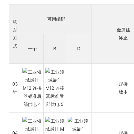
可用编码
联
系
金属丝
方
终止
式
一个
B
D
03
焊接
针
版本
04
焊接