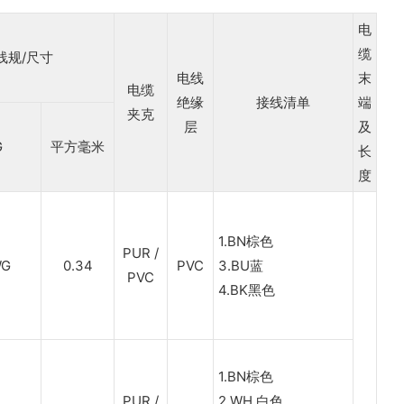
电
缆
线规/尺寸
电线
末
电缆
绝缘
接线清单
端
夹克
层
及
G
平方毫米
长
度
1.BN棕色
PUR /
WG
0.34
PVC
3.BU蓝
PVC
4.BK黑色
1.BN棕色
PUR /
2.WH 白色