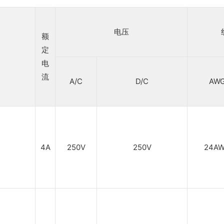
电压
额
定
电
流
A/C
D/C
AW
4A
250V
250V
24A