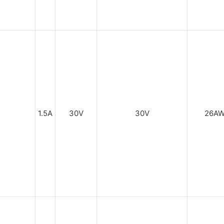
1.5A
30V
30V
26A