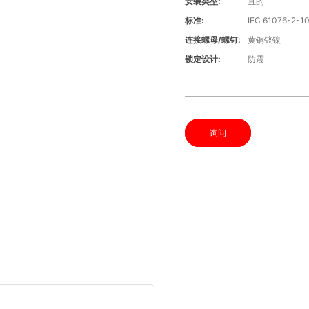
安装类型:
直的
标准:
IEC 61076-2-1
连接螺母/螺钉:
黄铜镀镍
锁定设计:
防震
询问