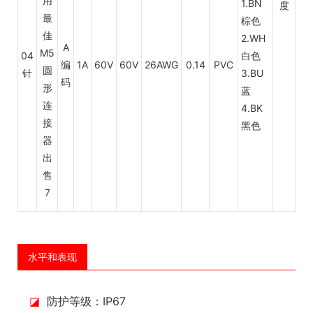
1.BN
度
棕色
2.WH
A
04
白色
编
1A
60V
60V
26AWG
0.14
PVC
针
3.BU
码
蓝
4.BK
黑色
水平和表现
◪
防护等级：IP67