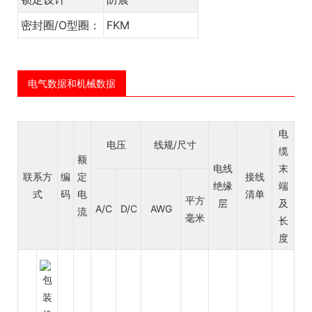
密封圈/O型圈：
FKM
电气数据和机械数据
电
电压
线规/尺寸
缆
额
电线
末
联系方
编
定
接线
绝缘
端
式
码
电
清单
平方
层
及
A/C
D/C
AWG
流
毫米
长
度