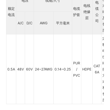
电压
线规/尺寸
电
电线
末
额定
电缆
缆
绝缘
端
电流
护套
公
层
及
司
A/C
D/C
AWG
平方毫米
长
度
定
制
电
缆
PUR
端
CAT
0.5A
48V
60V
24~27AWG
0.14~0.25
/
HDPE
接
6A
PVC
方
式
和
长
度