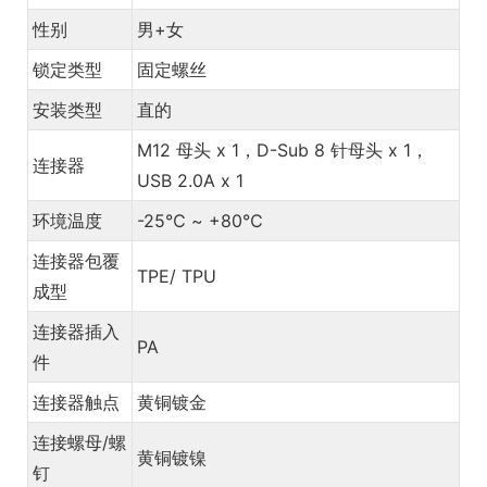
性别
男+女
锁定类型
固定螺丝
安装类型
直的
M12 母头 x 1，D-Sub 8 针母头 x 1，
连接器
USB 2.0A x 1
环境温度
-25℃ ~ +80℃
连接器包覆
TPE/ TPU
成型
连接器插入
PA
件
连接器触点
黄铜镀金
连接螺母/螺
黄铜镀镍
钉