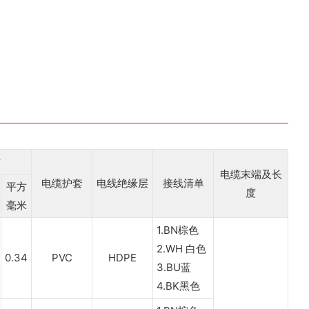
寸
电缆末端及长
电缆护套
电线绝缘层
接线清单
平方
度
毫米
1.BN棕色
2.WH 白色
0.34
PVC
HDPE
3.BU蓝
4.BK黑色