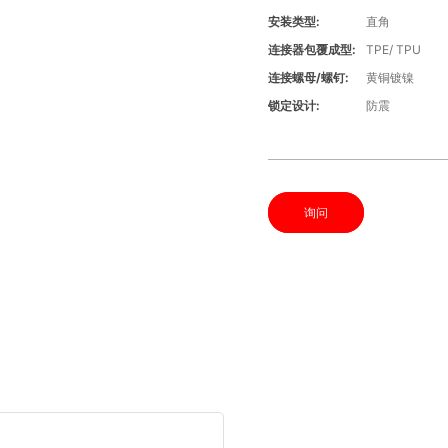
安装类型:
直角
连接器包覆成型:
TPE/ TPU
连接螺母/螺钉:
黄铜镀镍
锁定设计:
防震
询问