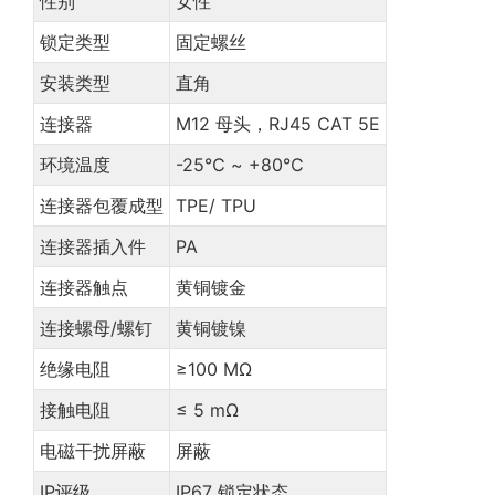
性别
女性
锁定类型
固定螺丝
安装类型
直角
连接器
M12 母头，RJ45 CAT 5E
环境温度
-25℃ ~ +80℃
连接器包覆成型
TPE/ TPU
连接器插入件
PA
连接器触点
黄铜镀金
连接螺母/螺钉
黄铜镀镍
绝缘电阻
≥100 MΩ
接触电阻
≤ 5 mΩ
电磁干扰屏蔽
屏蔽
IP评级
IP67 锁定状态