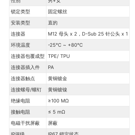
性别
男+女
锁定类型
固定螺丝
安装类型
直的
连接器
M12 母头 x 2，D-Sub 25 针公头 x 1
环境温度
-25℃ ~ +80℃
连接器包覆成型
TPE/ TPU
连接器插入件
PA
连接器触点
黄铜镀金
连接螺母/螺钉
黄铜镀镍
绝缘电阻
≥100 MΩ
接触电阻
≤ 5 mΩ
电磁干扰屏蔽
屏蔽
IP评级
IP67 锁定状态