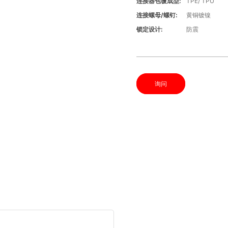
连接器包覆成型:
TPE/ TPU
连接螺母/螺钉:
黄铜镀镍
锁定设计:
防震
询问