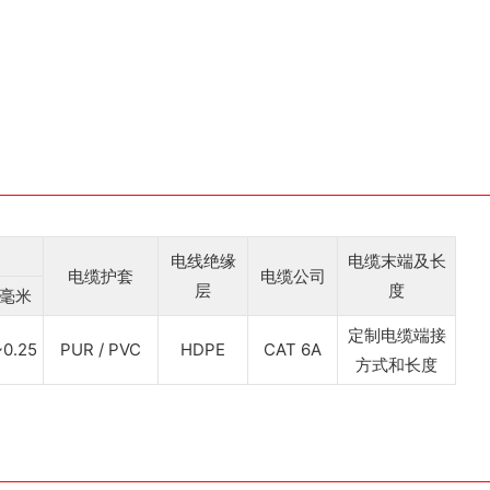
电线绝缘
电缆末端及长
电缆护套
电缆公司
层
度
毫米
定制电缆端接
~0.25
PUR / PVC
HDPE
CAT 6A
方式和长度