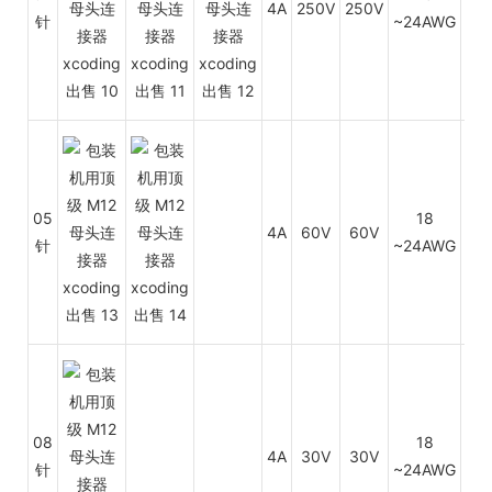
4A
250V
250V
0.7
针
~24AWG
05
18
4A
60V
60V
0.7
针
~24AWG
08
18
4A
30V
30V
0.7
针
~24AWG