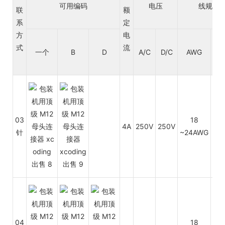
可用编码
电压
线规/尺
联
额
系
定
方
电
式
流
一个
B
D
A/C
D/C
AWG
平
03
18
4A
250V
250V
0.7
针
~24AWG
04
18