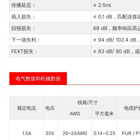
传播延迟：
≤ 2.5ns
插入损失：
≤ 0.1 dB，匹配连接
回报损失：
68 dB，频率响应高达
下一场失利：
≥ 94 dB/ 102.
FEXT损失：
≥ 83 dB/ 90 
电气数据和机械数据
线规/尺寸
额定电流
电压
电缆护
AWG
平方毫米
1.5A
30V
26~24AWG
0.14~0.25
PUR / P