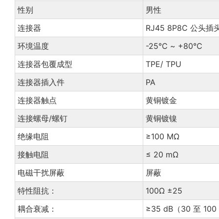
性别
男性
连接器
RJ45 8P8C 公头插
环境温度
-25℃ ~ +80℃
连接器包覆成型
TPE/ TPU
连接器插入件
PA
连接器触点
黄铜镀金
连接螺母/螺钉
黄铜镀镍
绝缘电阻
≥100 MΩ
接触电阻
≤ 20 mΩ
电磁干扰屏蔽
屏蔽
特性阻抗：
100Ω ±25
耦合衰减：
≥35 dB（30 至 1