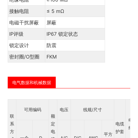
接触电阻
≤ 5 mΩ
电磁干扰屏蔽
屏蔽
IP评级
IP67 锁定状态
锁定设计
防震
密封圈/O型圈
FKM
电气数据和机械数据
可用编码
电压
线规/尺寸
联
额
电线
系
定
电缆
绝缘
方
电
护套
平方
层
一个
D
A/C
D/C
AWG