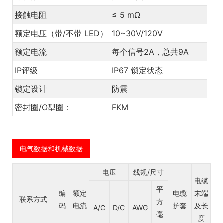
接触电阻
≤ 5 mΩ
额定电压（带/不带 LED）
10~30V/120V
额定电流
每个信号2A，总共9A
IP评级
IP67 锁定状态
锁定设计
防震
密封圈/O型圈：
FKM
电气数据和机械数据
电压
线规/尺寸
电缆
平
编
额定
电缆
末端
联系方式
方
码
电流
护套
及长
A/C
D/C
AWG
毫
度