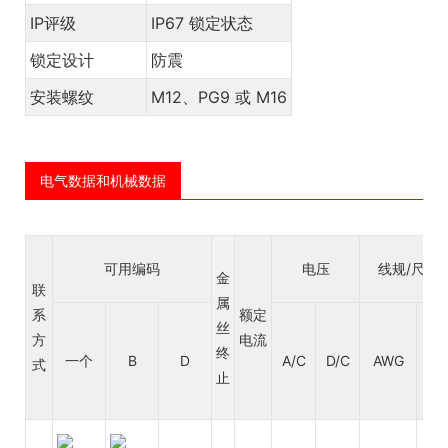
IP评级
IP67 锁定状态
锁定设计
防震
安装螺纹
M12、PG9 或 M16
电气数据和机械数据
可用编码
电压
线规/尺寸
金
联
属
系
额定
丝
方
电流
平
终
一个
B
D
A/C
D/C
AWG
式
毫
止