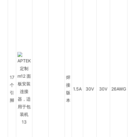
17
焊
个
接
1.5A
30V
30V
26AWG
0.1
引
版
脚
本