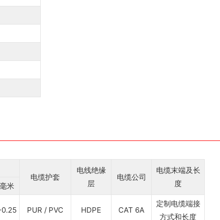
电线绝缘
电缆末端及长
电缆护套
电缆公司
层
度
毫米
定制电缆端接
~0.25
PUR / PVC
HDPE
CAT 6A
方式和长度