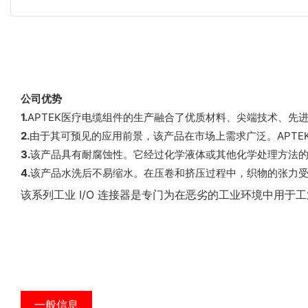
公司优势
1.
APTEK医疗电缆组件的生产融合了优质材料、尖端技术、先
2.
由于其可预见的应用前景，该产品在市场上需求广泛。APTEK
3.
该产品具有耐腐蚀性。它经过化学液体或其他化学处理方法的强化
4.
该产品水洗后不易缩水。在压卷和挤压过程中，织物的张力受
该系列工业 I/O 连接器是专门为在恶劣的工业环境中用
一般信息