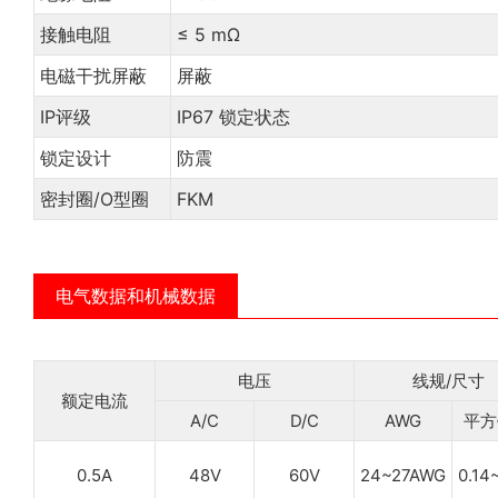
接触电阻
≤ 5 mΩ
电磁干扰屏蔽
屏蔽
IP评级
IP67 锁定状态
锁定设计
防震
密封圈/O型圈
FKM
电气数据和机械数据
电压
线规/尺寸
额定电流
A/C
D/C
AWG
平方
0.5A
48V
60V
24~27AWG
0.14