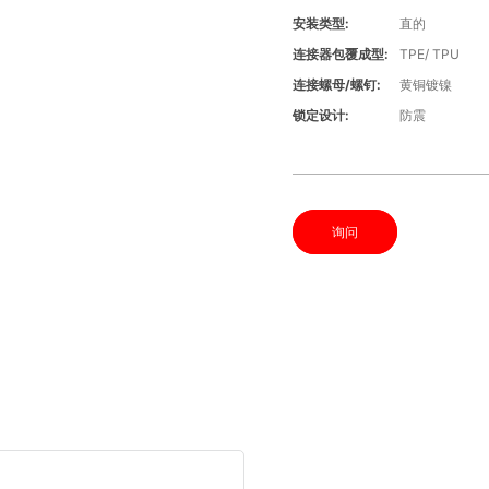
安装类型:
直的
连接器包覆成型:
TPE/ TPU
连接螺母/螺钉:
黄铜镀镍
锁定设计:
防震
询问