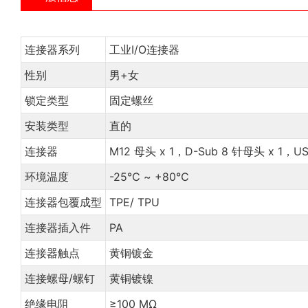
连接器系列
工业I/O连接器
性别
男+女
锁定类型
固定螺丝
安装类型
直的
连接器
M12 母头 x 1，D-Sub 8 针母头 x 1，USB
环境温度
-25℃ ~ +80℃
连接器包覆成型
TPE/ TPU
连接器插入件
PA
连接器触点
黄铜镀金
连接螺母/螺钉
黄铜镀镍
绝缘电阻
≥100 MΩ