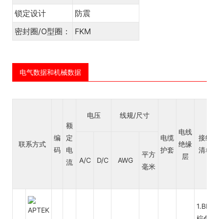
锁定设计
防震
密封圈/O型圈：
FKM
电气数据和机械数据
电压
线规/尺寸
额
电线
编
定
电缆
接线
联系方式
绝缘
码
电
护套
清单
平方
层
A/C
D/C
AWG
流
毫米
1.BN
棕色