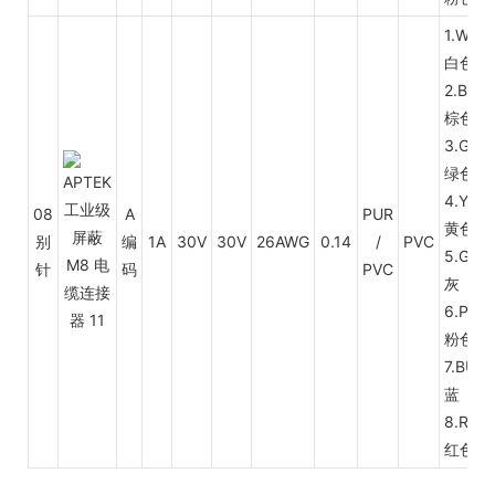
1.WH
白色
2.BN
棕色
3.GN
绿色
4.YL
08
A
PUR
黄色
别
编
1A
30V
30V
26AWG
0.14
/
PVC
5.GY
针
码
PVC
灰
6.PK
粉色
7.BU
蓝
8.RD
红色