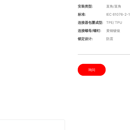
安装类型:
直角/直角
标准:
IEC 61076-2-
连接器包覆成型:
TPE/ TPU
连接螺母/螺钉:
黄铜镀镍
锁定设计:
防震
询问