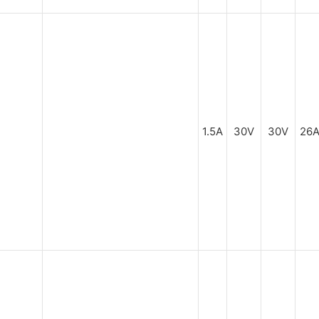
1.5A
30V
30V
26