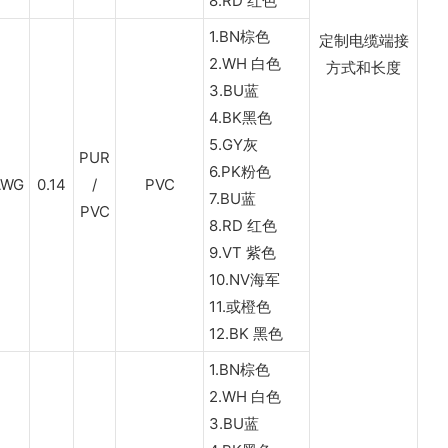
8.RD 红色
1.BN棕色
定制电缆端接
2.WH 白色
方式和长度
3.BU蓝
4.BK黑色
5.GY灰
PUR
6.PK粉色
AWG
0.14
/
PVC
7.BU蓝
PVC
8.RD 红色
9.VT 紫色
10.NV海军
11.或橙色
12.BK 黑色
1.BN棕色
2.WH 白色
3.BU蓝