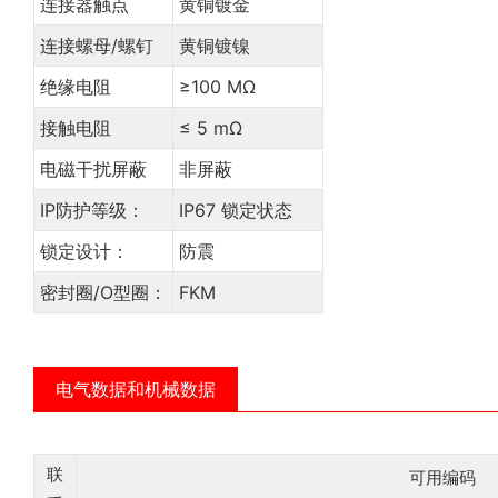
连接器触点
黄铜镀金
连接螺母/螺钉
黄铜镀镍
绝缘电阻
≥100 MΩ
接触电阻
≤ 5 mΩ
电磁干扰屏蔽
非屏蔽
IP防护等级：
IP67 锁定状态
锁定设计：
防震
密封圈/O型圈：
FKM
电气数据和机械数据
联
可用编码