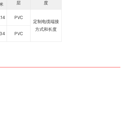
层
度
米
.14
PVC
定制电缆端接
方式和长度
.34
PVC