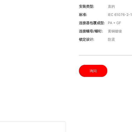
安装类型:
直的
标准:
IEC 61076-2-
连接器包覆成型:
PA + GF
连接螺母/螺钉:
黄铜镀镍
锁定设计:
防震
询问