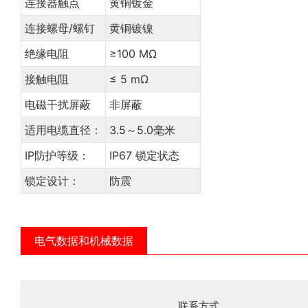
连接器触点
黄铜镀金
连接螺母/螺钉
黄铜镀镍
绝缘电阻
≥100 MΩ
接触电阻
≤ 5 mΩ
电磁干扰屏蔽
非屏蔽
适用电缆直径：
3.5～5.0毫米
IP防护等级：
IP67 锁定状态
锁定设计：
防震
电气数据和机械数据
联系方式