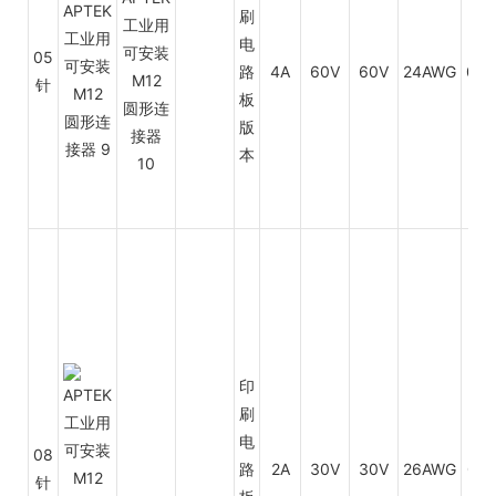
刷
电
05
路
4A
60V
60V
24AWG
0.3
针
板
版
本
印
刷
电
08
路
2A
30V
30V
26AWG
0.2
针