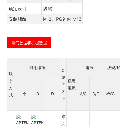
锁定设计
防震
安装螺纹
M12、PG9 或 M16
电气数据和机械数据
可用编码
电压
线规/尺寸
金
联
属
系
额定
丝
方
电流
平
终
一个
B
D
A/C
D/C
AWG
式
毫
止
印
刷