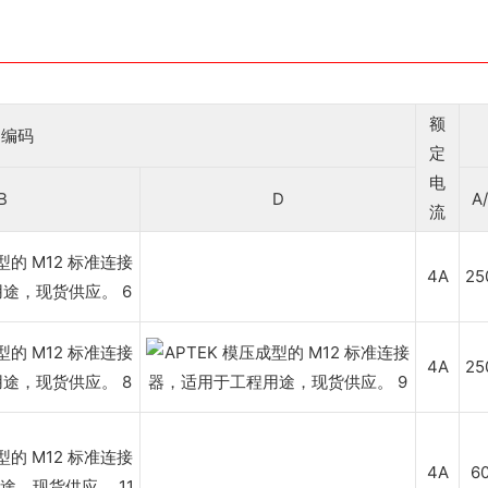
额
用编码
定
电
B
D
A
流
4A
25
4A
25
4A
6