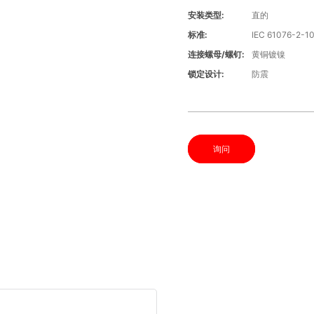
安装类型:
直的
标准:
IEC 61076-2-1
连接螺母/螺钉:
黄铜镀镍
锁定设计:
防震
询问