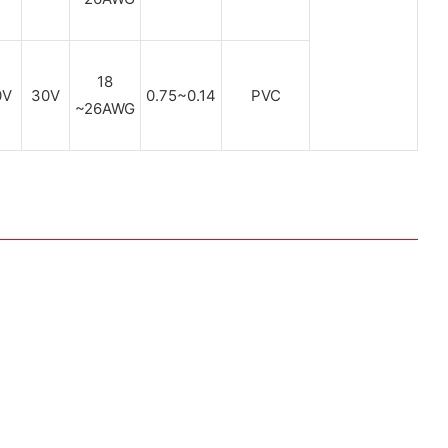
18
0V
30V
0.75~0.14
PVC
~26AWG