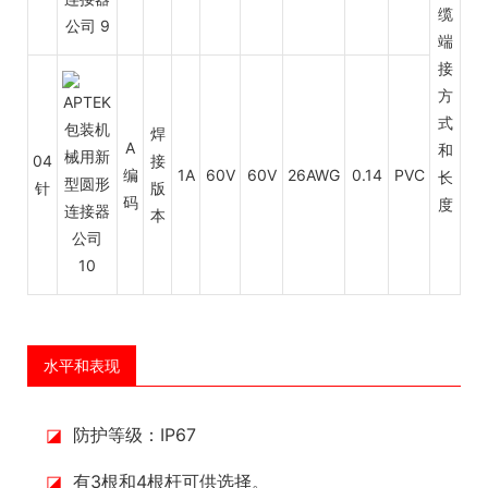
缆
端
接
方
式
焊
A
和
04
接
编
1A
60V
60V
26AWG
0.14
PVC
长
针
版
码
度
本
水平和表现
◪
防护等级：IP67
◪
有3根和4根杆可供选择。