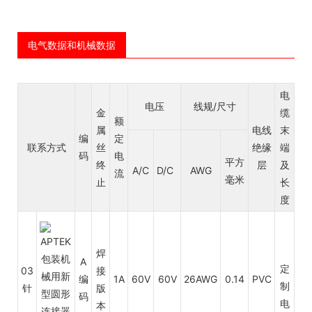
电气数据和机械数据
电
电压
线规/尺寸
金
缆
额
属
电线
末
编
定
联系方式
丝
绝缘
端
码
电
平方
终
层
及
A/C
D/C
AWG
流
毫米
止
长
度
焊
A
定
03
接
编
1A
60V
60V
26AWG
0.14
PVC
制
针
版
码
电
本