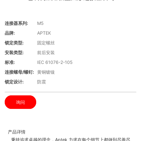
连接器系列:
M5
品牌:
APTEK
锁定类型:
固定螺丝
安装类型:
前后安装
标准:
IEC 61076-2-105
连接螺母/螺钉:
黄铜镀镍
锁定设计:
防震
询问
产品详情
秉持追求卓越的理念，Aptek 力求在每个细节上都做到尽善尽