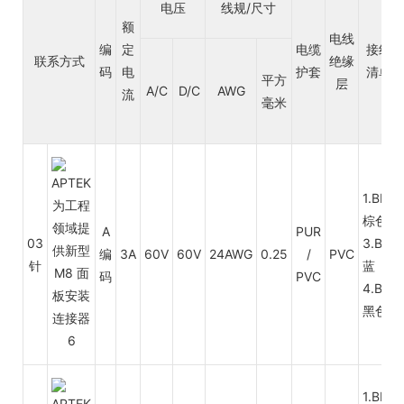
电压
线规/尺寸
额
电线
编
定
电缆
接线
联系方式
绝缘
码
电
护套
清单
平方
层
A/C
D/C
AWG
流
毫米
1.BN
棕色
A
PUR
03
3.BU
编
3A
60V
60V
24AWG
0.25
/
PVC
针
蓝
码
PVC
4.BK
黑色
1.BN