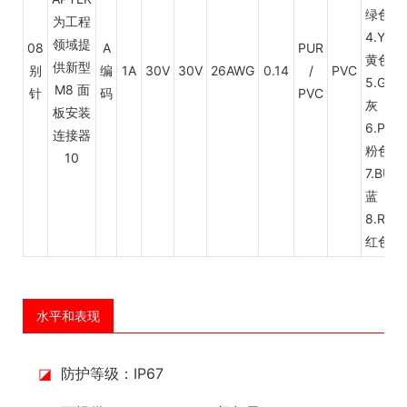
绿色
4.YL
08
A
PUR
黄色
别
编
1A
30V
30V
26AWG
0.14
/
PVC
5.GY
针
码
PVC
灰
6.PK
粉色
7.BU
蓝
8.RD
红色
水平和表现
◪
防护等级：IP67