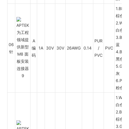
1.BN
棕色
2.WH
白色
3.BU
A
PUR
06
蓝
编
1A
30V
30V
26AWG
0.14
/
PVC
针
4.BK
码
PVC
黑色
5.GY
灰
6.PK
粉色
1.WH
白色
2.BN
棕色
3.GN