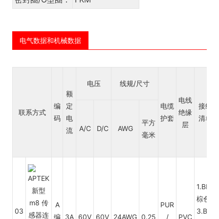
电气数据和机械数据
电压
线规/尺寸
额
电线
编
定
电缆
接线
联系方式
绝缘
码
电
护套
清单
平方
层
A/C
D/C
AWG
流
毫米
1.BN
棕色
A
PUR
03
3.BU
编
3A
60V
60V
24AWG
0.25
/
PVC