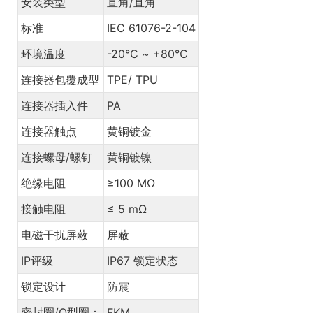
安装类型
直角/直角
标准
IEC 61076-2-104
环境温度
-20℃ ~ +80℃
连接器包覆成型
TPE/ TPU
连接器插入件
PA
连接器触点
黄铜镀金
连接螺母/螺钉
黄铜镀镍
绝缘电阻
≥100 MΩ
接触电阻
≤ 5 mΩ
电磁干扰屏蔽
屏蔽
IP评级
IP67 锁定状态
锁定设计
防震
密封圈/O型圈：
FKM