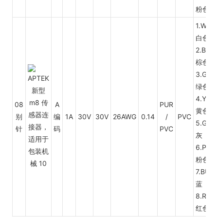
粉色
1.WH
白色
2.BN
棕色
3.GN
绿色
4.YL
08
A
PUR
黄色
别
编
1A
30V
30V
26AWG
0.14
/
PVC
5.GY
针
码
PVC
灰
6.PK
粉色
7.BU
蓝
8.RD
红色