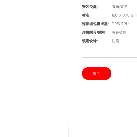
安装类型:
直角/直角
标准:
IEC 61076-2-
连接器包覆成型:
TPE/ TPU
连接螺母/螺钉:
黄铜镀镍
锁定设计:
防震
询问