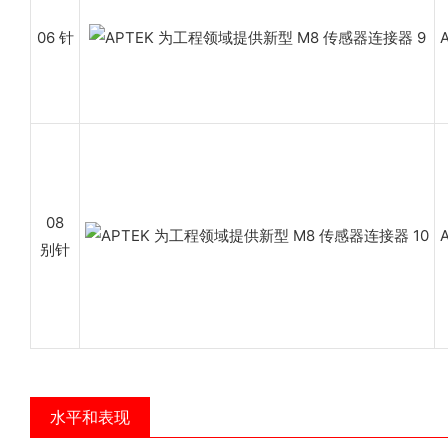
06 针
08
别针
水平和表现