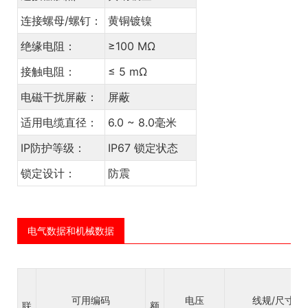
连接螺母/螺钉：
黄铜镀镍
绝缘电阻：
≥100 MΩ
接触电阻：
≤ 5 mΩ
电磁干扰屏蔽：
屏蔽
适用电缆直径：
6.0 ~ 8.0毫米
IP防护等级：
IP67 锁定状态
锁定设计：
防震
电气数据和机械数据
可用编码
电压
线规/尺寸
联
额