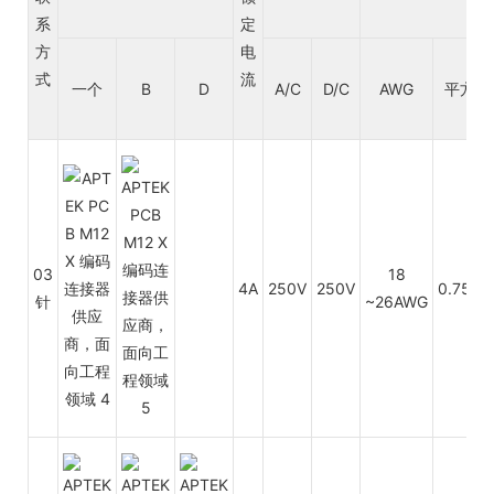
系
定
方
电
式
流
一个
B
D
A/C
D/C
AWG
平方毫
03
18
4A
250V
250V
0.75~0
针
~26AWG