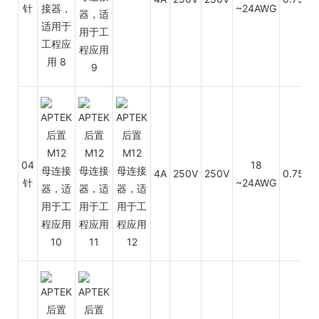
针
~24AWG
04
18
4A
250V
250V
0.75~0
针
~24AWG