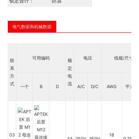
锁定设计：
防震
电气数据和机械数据
可用编码
电压
线规/尺寸
联
额
系
定
方
电
式
流
一个
B
D
A/C
D/C
AWG
平方毫
03
18
4A
250V
250V
0.75~0