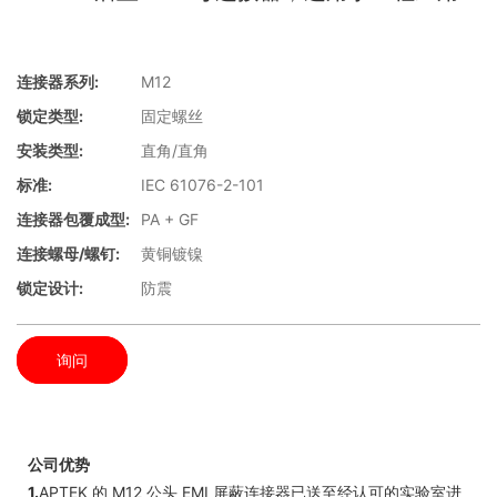
连接器系列:
M12
锁定类型:
固定螺丝
安装类型:
直角/直角
标准:
IEC 61076-2-101
连接器包覆成型:
PA + GF
连接螺母/螺钉:
黄铜镀镍
锁定设计:
防震
询问
公司优势
1.
APTEK 的 M12 公头 EMI 屏蔽连接器已送至经认可的实验室进