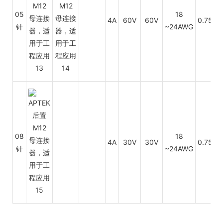
05
18
4A
60V
60V
0.75~0
针
~24AWG
08
18
4A
30V
30V
0.75~0
针
~24AWG