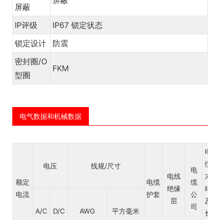
屏蔽
IP评级
IP67 锁定状态
锁定设计
防震
密封圈/O
FKM
型圈
电气数据和机械数据
电
缆
电压
线规/尺寸
电
电线
末
额定
电缆
缆
绝缘
端
电流
护套
公
层
及
司
A/C
D/C
AWG
平方毫米
长