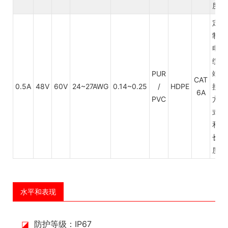
度
定
制
电
缆
PUR
端
CAT
0.5A
48V
60V
24~27AWG
0.14~0.25
/
HDPE
接
6A
PVC
方
式
和
长
度
水平和表现
◪
防护等级：IP67