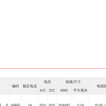
电压
线规/尺寸
编码
额定电流
电缆
A/C
D/C
AWG
平方毫米
A编码
1A
60V
60V
26AWG
0.14
PUR /