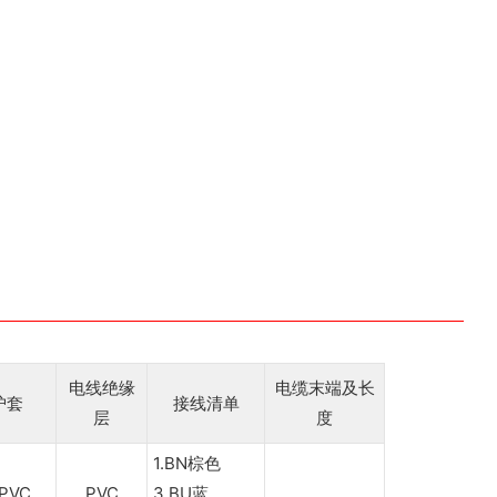
电线绝缘
电缆末端及长
护套
接线清单
层
度
1.BN棕色
 PVC
PVC
3.BU蓝