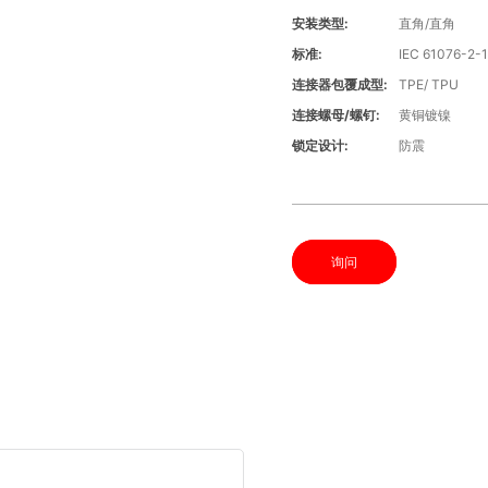
安装类型:
直角/直角
标准:
IEC 61076-2-
连接器包覆成型:
TPE/ TPU
连接螺母/螺钉:
黄铜镀镍
锁定设计:
防震
询问