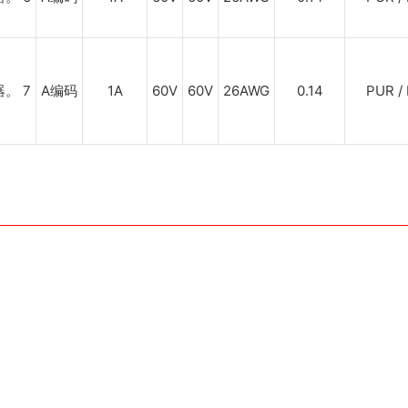
A编码
1A
60V
60V
26AWG
0.14
PUR /