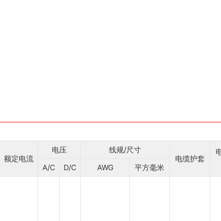
电压
线规/尺寸
额定电流
电缆护套
A/C
D/C
AWG
平方毫米