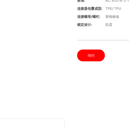
标准:
IEC 61076-2-
连接器包覆成型:
TPE/ TPU
连接螺母/螺钉:
黄铜镀镍
锁定设计:
防震
询问