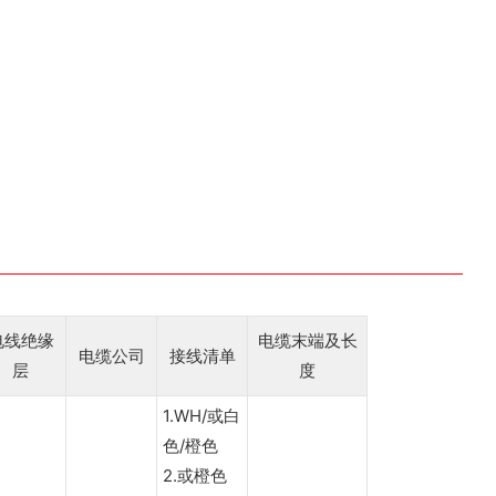
电线绝缘
电缆末端及长
电缆公司
接线清单
层
度
1.WH/或白
色/橙色
2.或橙色