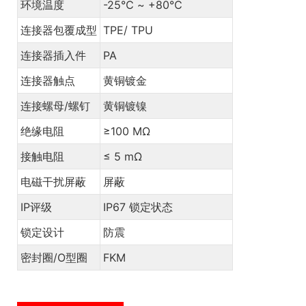
环境温度
-25℃ ~ +80℃
连接器包覆成型
TPE/ TPU
连接器插入件
PA
连接器触点
黄铜镀金
连接螺母/螺钉
黄铜镀镍
绝缘电阻
≥100 MΩ
接触电阻
≤ 5 mΩ
电磁干扰屏蔽
屏蔽
IP评级
IP67 锁定状态
锁定设计
防震
密封圈/O型圈
FKM