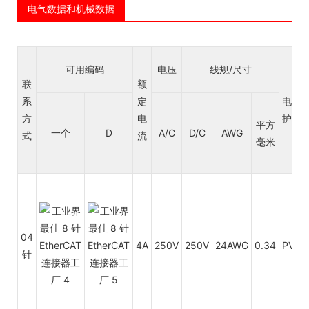
电气数据和机械数据
可用编码
电压
线规/尺寸
联
额
系
定
电缆
方
电
护套
平方
一个
D
A/C
D/C
AWG
式
流
毫米
04
4A
250V
250V
24AWG
0.34
PVC
针