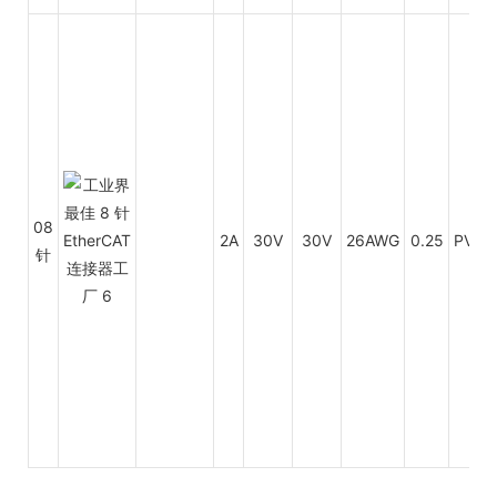
08
2A
30V
30V
26AWG
0.25
PVC
针