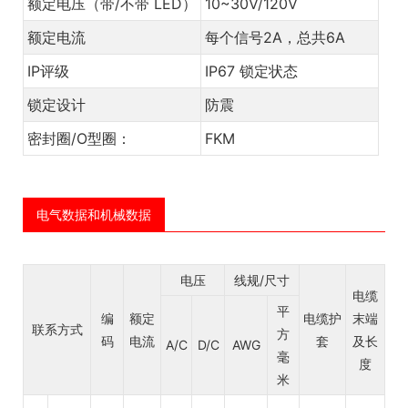
额定电压（带/不带 LED）
10~30V/120V
额定电流
每个信号2A，总共6A
IP评级
IP67 锁定状态
锁定设计
防震
密封圈/O型圈：
FKM
电气数据和机械数据
电压
线规/尺寸
电缆
平
编
额定
电缆护
末端
联系方式
方
码
电流
套
及长
A/C
D/C
AWG
毫
度
米