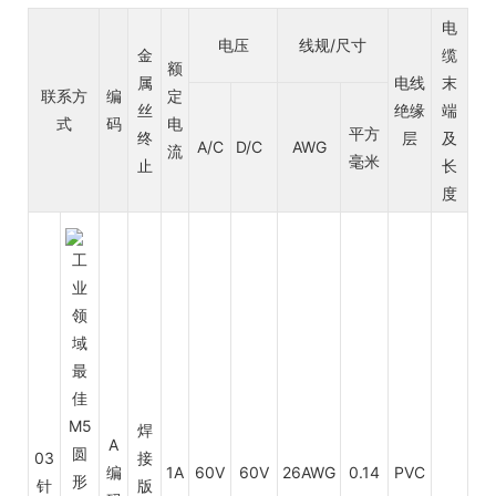
电
电压
线规/尺寸
金
缆
额
属
电线
末
联系方
编
定
丝
绝缘
端
式
码
电
平方
终
层
及
A/C
D/C
AWG
流
毫米
止
长
度
焊
A
03
接
编
1A
60V
60V
26AWG
0.14
PVC
针
版