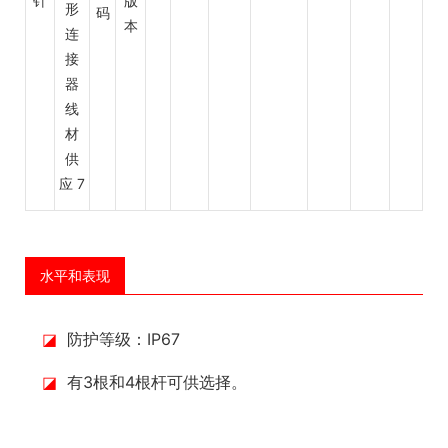
针
版
码
本
水平和表现
◪
防护等级：IP67
◪
有3根和4根杆可供选择。