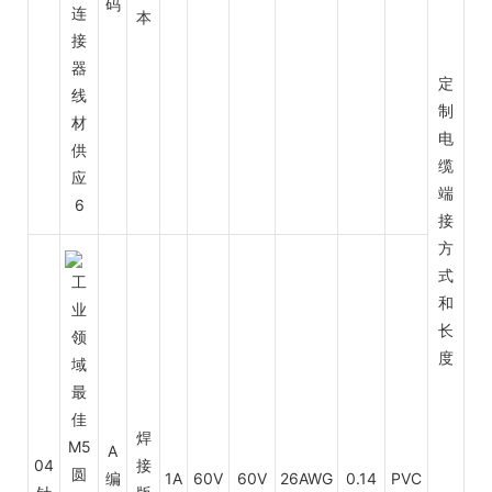
码
本
定
制
电
缆
端
接
方
式
和
长
度
焊
A
04
接
编
1A
60V
60V
26AWG
0.14
PVC