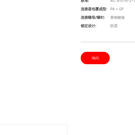
标准:
IEC 61076-2-
连接器包覆成型:
PA + GF
连接螺母/螺钉:
黄铜镀镍
锁定设计:
防震
询问