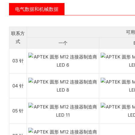
电气数据和机械数据
可用
联系方
式
一个
03 针
04 针
05 针