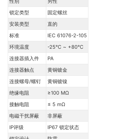
性别
男性
锁定类型
固定螺丝
安装类型
直的
标准
IEC 61076-2-105
环境温度
-25℃ ~ +80℃
连接器插入件
PA
连接器触点
黄铜镀金
连接螺母/螺钉
黄铜镀镍
绝缘电阻
≥100 MΩ
接触电阻
≤ 5 mΩ
电磁干扰屏蔽
非屏蔽
IP评级
IP67 锁定状态
锁定设计
防震