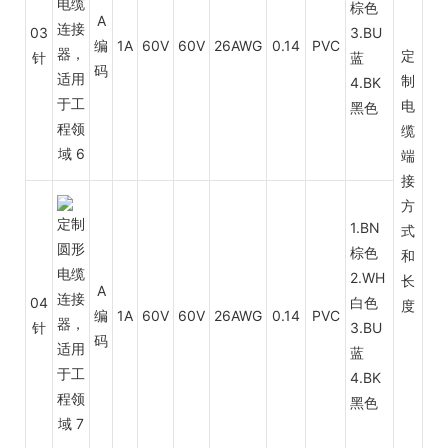
棕色
A
03
3.BU
编
1A
60V
60V
26AWG
0.14
PVC
定
针
蓝
码
制
4.BK
电
黑色
缆
端
接
方
1.BN
式
棕色
和
2.WH
长
A
04
白色
度
编
1A
60V
60V
26AWG
0.14
PVC
针
3.BU
码
蓝
4.BK
黑色