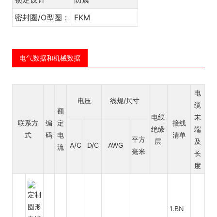
密封圈/O型圈：
FKM
电气数据和机械数据
电
电压
线规/尺寸
缆
额
电线
末
联系方
编
定
接线
绝缘
端
式
码
电
清单
平方
层
及
A/C
D/C
AWG
流
毫米
长
度
1.BN