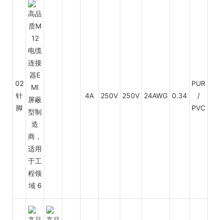
02
PUR
针
4A
250V
250V
24AWG
0.34
/
PV
脚
PVC