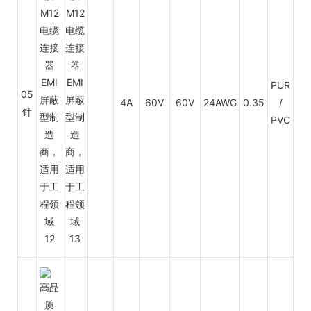
PUR
05
4A
60V
60V
24AWG
0.35
/
PV
针
PVC