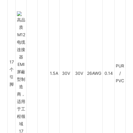
17
PUR
个
1.5A
30V
30V
26AWG
0.14
/
PV
引
PVC
脚