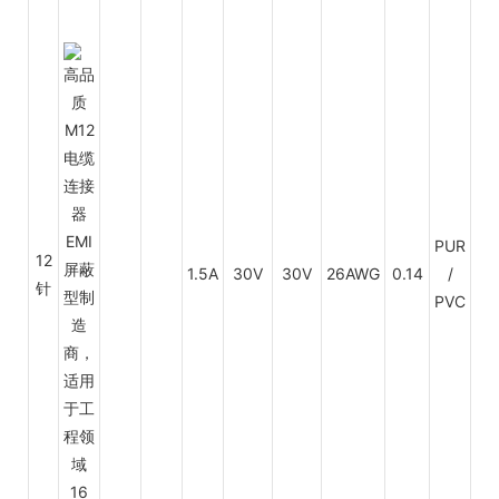
PUR
12
1.5A
30V
30V
26AWG
0.14
/
PV
针
PVC