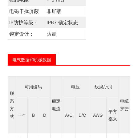
电磁干扰屏蔽
非屏蔽
IP防护等级：
IP67 锁定状态
锁定设计：
防震
电气数据和机械数据
可用编码
电压
线规/尺寸
联
电
系
额定
电缆
绝
方
电流
护套
平方
层
一个
B
D
A/C
D/C
AWG
式
毫米