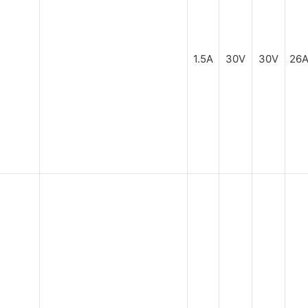
1.5A
30V
30V
26