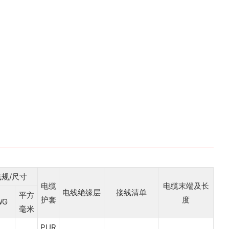
线规/尺寸
电缆
电缆末端及长
电线绝缘层
接线清单
平方
护套
度
WG
毫米
PUR