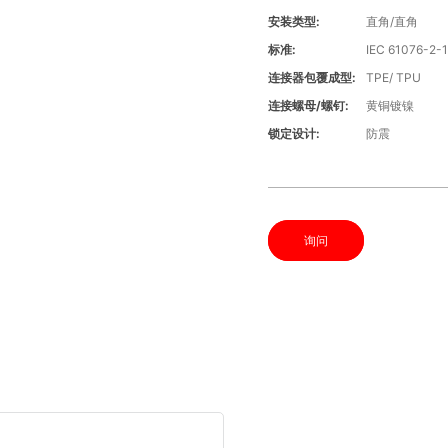
安装类型:
直角/直角
标准:
IEC 61076-2-
连接器包覆成型:
TPE/ TPU
连接螺母/螺钉:
黄铜镀镍
锁定设计:
防震
询问