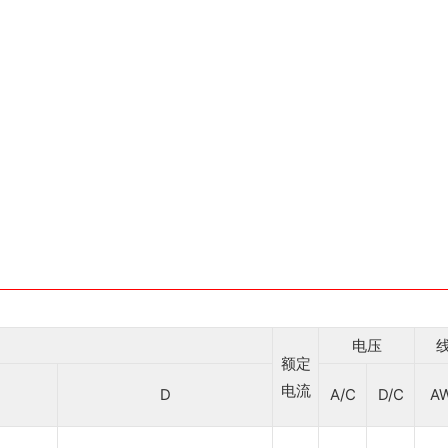
电压
额定
电流
D
A/C
D/C
A