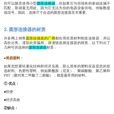
你可以随意使用小型
圆形连接器
，但如果它与你现有的基础设施不
匹配，那就毫无用处。因为它无法为你的电器设备供电、传输数据
或信号。因此，选择尺寸合适的圆形连接器至关重要。
2. 圆形连接器的材质
网上销售
许多
圆形连接器的厂商
都在用劣质材料制造连接器，并以
高价出售。谨防此类骗局，请谨慎选择连接器的材质。以下列出了
的
材质：
几种
可供选择
圆形连接器
●
简易塑料：
如果您想要轻量化结构和经济实惠，那么简单的塑料应该是您的首
选材料。热塑性塑料，例如聚酰胺（尼龙）、聚碳酸酯、聚乙烯和
PBT（聚对苯二甲酸丁二醇酯），都是最常用的材料。
① 优点：
●
轻便
●
经济高效
②
缺点：