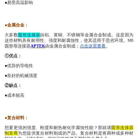
●
易受高温影响
●
金属合金：
大多数
圆形连接器
由铝、黄铜、不锈钢等金属合金制成。这是因为
这些材料具有耐用性、强度和耐腐蚀性，使其适用于恶劣环境。M8
圆形母连接器
APTEK
由金属合金制成；
点击这里查看
。
①
优点：
●
优异的导电性
●
良好的机械强度
②
缺点：
●
成本较高
●
复合材料：
想要更强的强度、刚度和耐热耐化学腐蚀性能？那就请
圆形连接器
制造商
为您提供复合材料制成的产品。复合材料是将两种或多种材