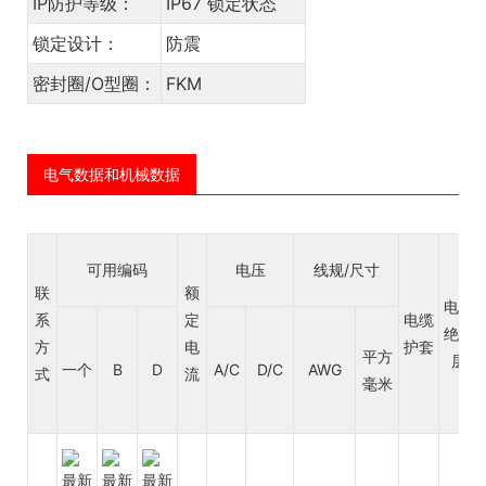
IP防护等级：
IP67 锁定状态
锁定设计：
防震
密封圈/O型圈：
FKM
电气数据和机械数据
可用编码
电压
线规/尺寸
联
额
电线
系
定
电缆
绝缘
方
电
护套
平方
层
一个
B
D
A/C
D/C
AWG
式
流
毫米