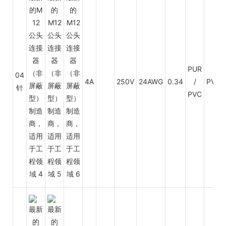
PUR
04
4A
250V
24AWG
0.34
/
PVC
针
PVC