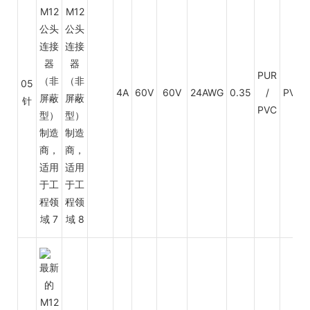
PUR
05
4A
60V
60V
24AWG
0.35
/
PVC
针
PVC