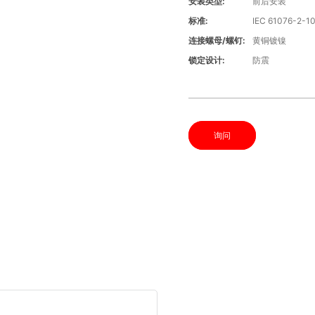
安装类型:
前后安装
标准:
IEC 61076-2-1
连接螺母/螺钉:
黄铜镀镍
锁定设计:
防震
询问