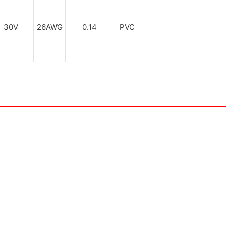
30V
26AWG
0.14
PVC