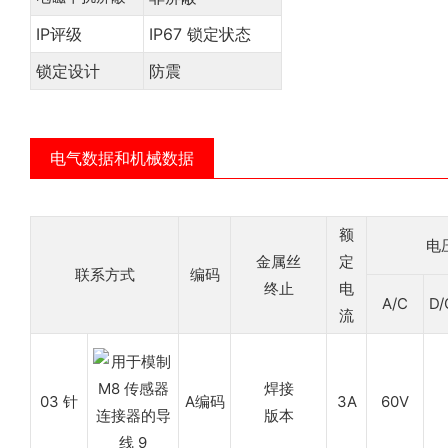
IP评级
IP67 锁定状态
锁定设计
防震
电气数据和机械数据
额
电
金属丝
定
联系方式
编码
终止
电
A/C
D/
流
焊接
03 针
A编码
3A
60V
版本