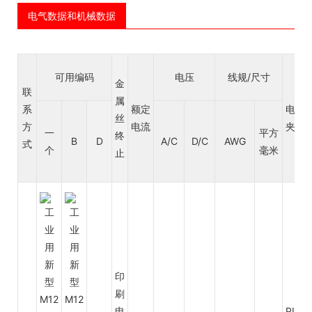
电气数据和机械数据
可用编码
电压
线规/尺寸
金
联
属
系
额定
电缆
丝
方
电流
夹克
一
平方
终
B
D
A/C
D/C
AWG
式
个
毫米
止
印
刷
电
PUR