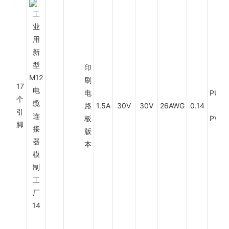
印
刷
17
电
PUR
个
路
1.5A
30V
30V
26AWG
0.14
/
引
板
PVC
脚
版
本