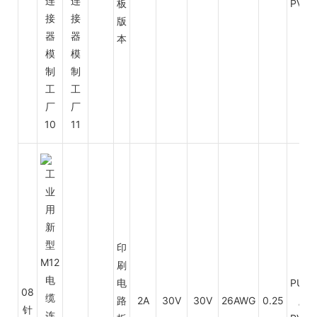
板
PVC
版
本
印
刷
电
PUR
08
路
2A
30V
30V
26AWG
0.25
/
针