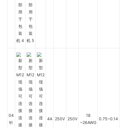
04
18
4A
250V
250V
0.75~0.14
PV
针
~26AWG