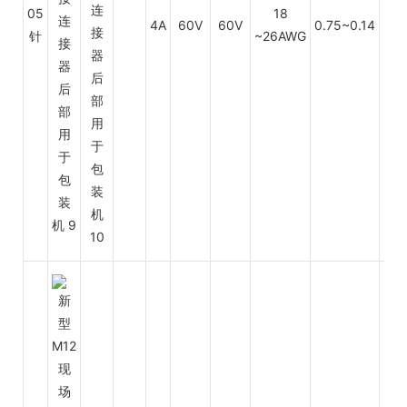
05
18
4A
60V
60V
0.75~0.14
PV
针
~26AWG