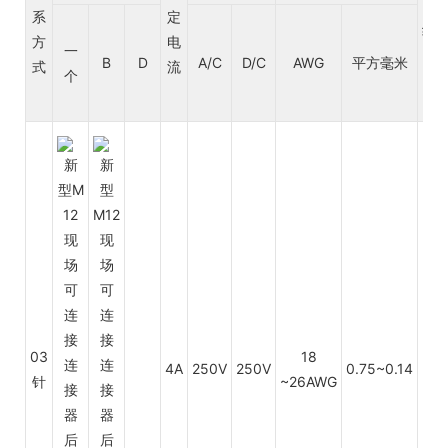
电
系
定
绝
方
电
一
层
B
D
A/C
D/C
AWG
平方毫米
式
流
个
03
18
4A
250V
250V
0.75~0.14
PV
针
~26AWG