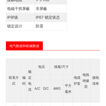
电磁干扰屏蔽
非屏蔽
IP评级
IP67 锁定状态
锁定设计
防震
电气数据和机械数据
电
电压
线规/尺寸
缆
额
电线
末
联系方
编
定
电缆
接线
绝缘
端
式
码
电
护套
清单
平方
层
及
A/C
D/C
AWG
流
毫米
长
度