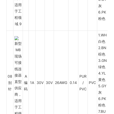
灰
6.PK
粉色
1.WH
白色
2.BN
棕色
3.GN
绿色
4.YL
08
A
PUR
黄色
别
编
1A
30V
30V
26AWG
0.14
/
PVC
5.GY
针
码
PVC
灰
6.PK
粉色
7.BU