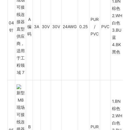
1.BN
棕色
2.WH
A
PUR
04
白色
编
3A
30V
30V
24AWG
0.25
/
PVC
针
3.BU
码
PVC
蓝
4.BK
黑色
1.BN
定
棕色
制
2.WH
电
白色
缆
B
PUR