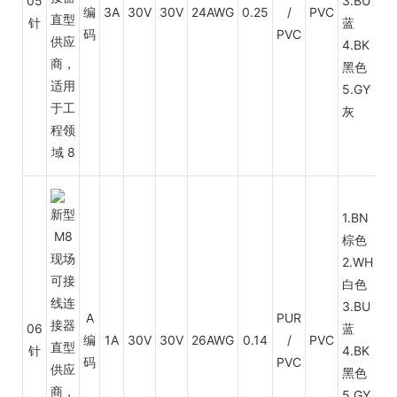
05
3.BU
端
编
3A
30V
30V
24AWG
0.25
/
PVC
针
蓝
接
码
PVC
4.BK
方
黑色
式
5.GY
和
灰
长
度
1.BN
棕色
2.WH
白色
3.BU
A
PUR
06
蓝
编
1A
30V
30V
26AWG
0.14
/
PVC
针
4.BK
码
PVC
黑色
5.GY