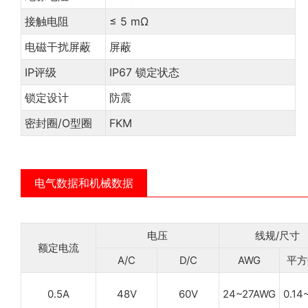
接触电阻
≤ 5 mΩ
电磁干扰屏蔽
屏蔽
IP评级
IP67 锁定状态
锁定设计
防震
密封圈/O型圈
FKM
电气数据和机械数据
电压
线规/尺寸
额定电流
A/C
D/C
AWG
平方
0.5A
48V
60V
24~27AWG
0.14