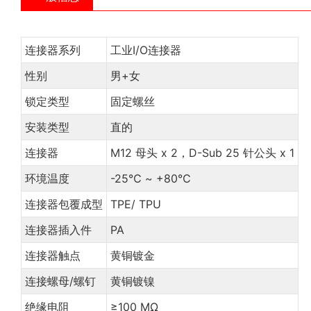
连接器系列
工业I/O连接器
性别
男+女
锁定类型
固定螺丝
安装类型
直的
连接器
M12 母头 x 2，D-Sub 25 针公头 x 1
环境温度
-25℃ ~ +80℃
连接器包覆成型
TPE/ TPU
连接器插入件
PA
连接器触点
黄铜镀金
连接螺母/螺钉
黄铜镀镍
绝缘电阻
≥100 MΩ