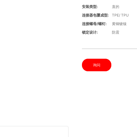
安装类型:
直的
连接器包覆成型:
TPE/ TPU
连接螺母/螺钉:
黄铜镀镍
锁定设计:
防震
询问