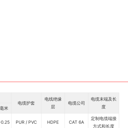
电线绝缘
电缆末端及长
电缆护套
电缆公司
层
度
毫米
定制电缆端接
~0.25
PUR / PVC
HDPE
CAT 6A
方式和长度