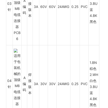
A
03
接
3.BU
编
3A
60V
60V
24AWG
0.25
PVC
针
版
蓝
码
本
4.BK
黑色
1.BN
棕色
焊
2.WH
A
04
接
白色
编
3A
30V
30V
24AWG
0.25
PVC
针
版
3.BU
码
本
蓝
4.BK
黑色