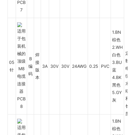
1.BN
棕色
2.WH
定
焊
白色
B
制
05
接
3.BU
编
3A
30V
30V
24AWG
0.25
PVC
电
针
版
蓝
码
缆
本
4.BK
末
黑色
端
5.GY
和
灰
长
度
1.BN
棕色