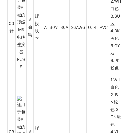
2.WH
白色
焊
3.BU
A
06
接
蓝
编
1A
30V
30V
26AWG
0.14
PVC
针
版
4.BK
码
本
黑色
5.GY
灰
6.PK
粉色
1.WH
白色
2. B
N棕
色 3.
GN绿
色
焊
08
A
4.YL