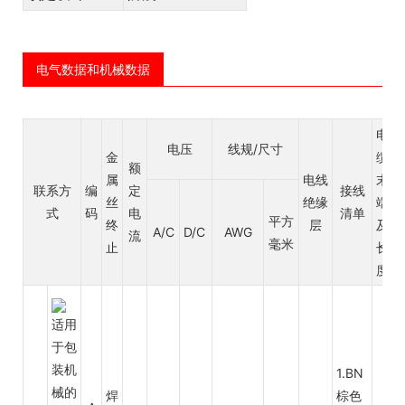
电气数据和机械数据
电
电压
线规/尺寸
金
缆
额
属
电线
末
联系方
编
定
接线
丝
绝缘
端
式
码
电
清单
平方
终
层
及
A/C
D/C
AWG
流
毫米
止
长
度
1.BN
焊
棕色