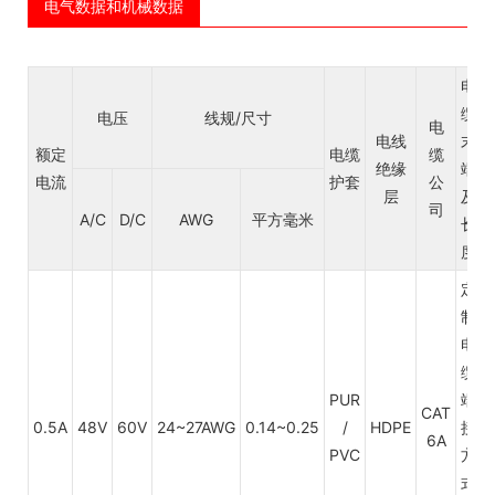
电气数据和机械数据
电
缆
电压
线规/尺寸
电
电线
末
额定
电缆
缆
绝缘
端
电流
护套
公
层
及
司
A/C
D/C
AWG
平方毫米
长
度
定
制
电
缆
PUR
端
CAT
0.5A
48V
60V
24~27AWG
0.14~0.25
/
HDPE
接
6A
PVC
方
式