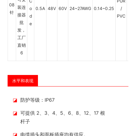
C
PUR
08
o
0.5A
48V
60V
24~27AWG
0.14~0.25
/
HD
针
d
PVC
e
水平和表现
◪
防护等级：IP67
◪
可提供 2、3、4、5、6、8、12、17 根
杆子
◪
电缆插头和面板插座均有供应。