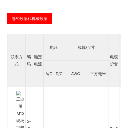
电气数据和机械数据
电压
线规/尺寸
电
联系方
编
额定
电缆
绝
式
码
电流
护套
层
A/C
D/C
AWG
平方毫米
X-