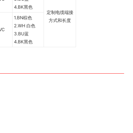
4.BK黑色
定制电缆端接
1.BN棕色
方式和长度
2.WH 白色
VC
3.BU蓝
4.BK黑色