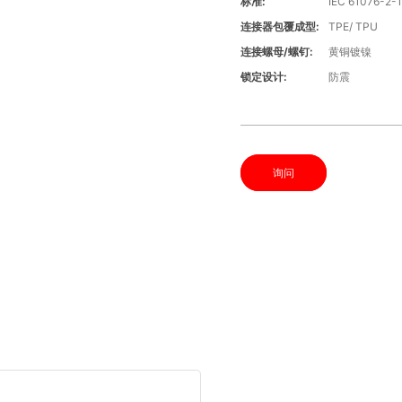
标准:
IEC 61076-2-
连接器包覆成型:
TPE/ TPU
连接螺母/螺钉:
黄铜镀镍
锁定设计:
防震
询问