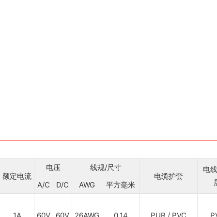
电压
线规/尺寸
电
额定电流
电缆护套
A/C
D/C
AWG
平方毫米
1A
60V
60V
26AWG
0.14
PUR / PVC
P