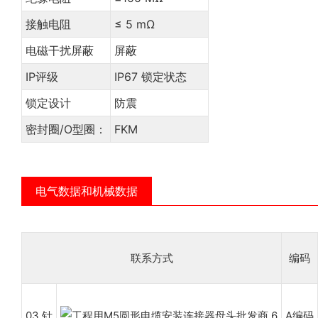
接触电阻
≤ 5 mΩ
电磁干扰屏蔽
屏蔽
IP评级
IP67 锁定状态
锁定设计
防震
密封圈/O型圈：
FKM
电气数据和机械数据
联系方式
编码
03 针
A编码