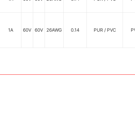
1A
60V
60V
26AWG
0.14
PUR / PVC
P