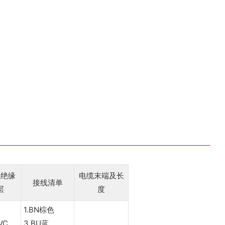
线绝缘
电缆末端及长
接线清单
层
度
1.BN棕色
VC
3.BU蓝