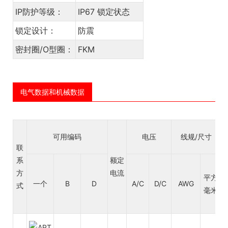
IP防护等级：
IP67 锁定状态
锁定设计：
防震
密封圈/O型圈：
FKM
电气数据和机械数据
可用编码
电压
线规/尺寸
联
系
额定
方
电流
平方
一个
B
D
A/C
D/C
AWG
式
毫米