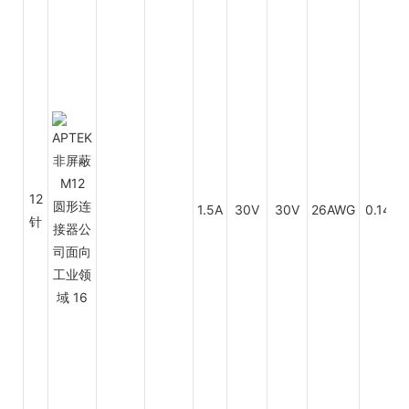
P
12
1.5A
30V
30V
26AWG
0.14
针
P