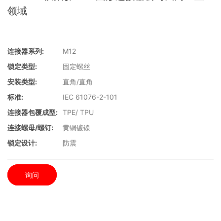
领域
连接器系列:
M12
锁定类型:
固定螺丝
安装类型:
直角/直角
标准:
IEC 61076-2-101
连接器包覆成型:
TPE/ TPU
连接螺母/螺钉:
黄铜镀镍
锁定设计:
防震
询问