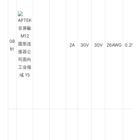
P
08
2A
30V
30V
26AWG
0.25
针
P