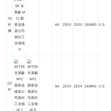
02
P
针
4A
250V
250V
24AWG
0.34
脚
P
P
03
4A
250V
250V
24AWG
0.34
针
P