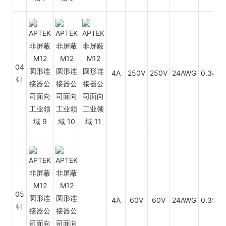
P
04
4A
250V
250V
24AWG
0.34
针
P
P
05
4A
60V
60V
24AWG
0.35
针
P