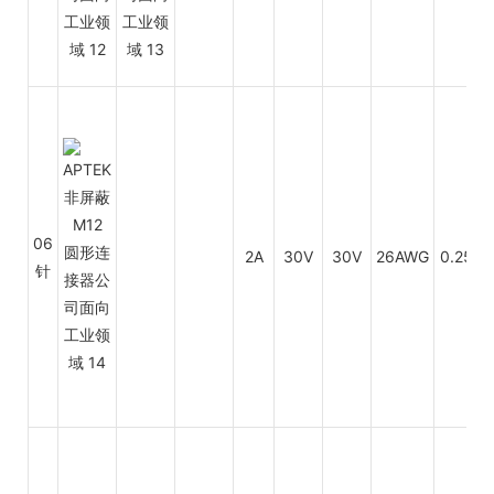
P
06
2A
30V
30V
26AWG
0.25
针
P